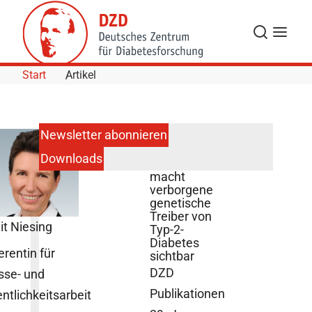
Skip to Content
Suche
Navigat
Start
Artikel
Newsletter abonnieren
Downloads
Big Data
macht
verborgene
genetische
Treiber von
it Niesing
Typ-2-
Diabetes
erentin für
sichtbar
DZD
sse- und
Publikationen
entlichkeitsarbeit