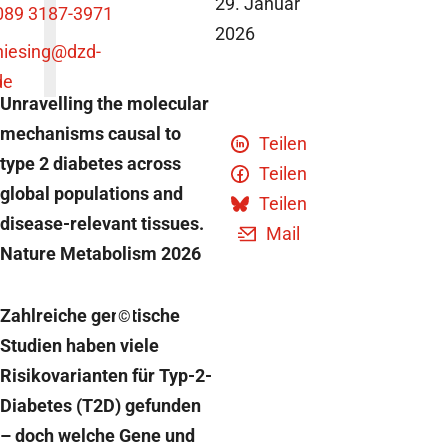
29. Januar
089 3187-3971
2026
niesing
@dzd-
de
Unravelling the molecular
mechanisms causal to
Teilen
type 2 diabetes across
Teilen
global populations and
Teilen
disease-relevant tissues.
Mail
Nature Metabolism 2026
Zahlreiche genetische
©
Studien haben viele
Risikovarianten für Typ-2-
Diabetes (T2D) gefunden
– doch welche Gene und