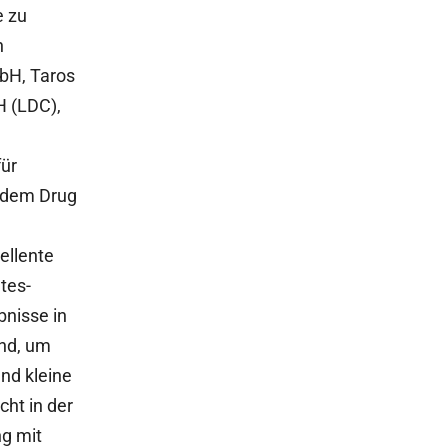
e zu
n
bH, Taros
 (LDC),
für
 dem Drug
ellente
tes-
bnisse in
end, um
und kleine
ht in der
ng mit