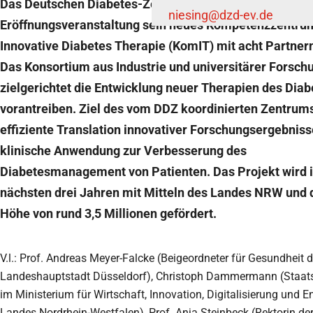
Das Deutschen Diabetes-Zentrum (DDZ) hat in einer offi
niesing
@dzd-ev.de
Eröffnungsveranstaltung sein neues Kompetenzzentrum
Innovative Diabetes Therapie (KomIT) mit acht Partnern
Das Konsortium aus Industrie und universitärer Forschu
zielgerichtet die Entwicklung neuer Therapien des Diab
vorantreiben. Ziel des vom DDZ koordinierten Zentrums 
effiziente Translation innovativer Forschungsergebnisse
klinische Anwendung zur Verbesserung des
Diabetesmanagement von Patienten. Das Projekt wird 
nächsten drei Jahren mit Mitteln des Landes NRW und d
Höhe von rund 3,5 Millionen gefördert.
V.l.: Prof. Andreas Meyer-Falcke (Beigeordneter für Gesundheit d
Landeshauptstadt Düsseldorf), Christoph Dammermann (Staats
im Ministerium für Wirtschaft, Innovation, Digitalisierung und E
Landes Nordrhein-Westfalen), Prof. Anja Steinbeck (Rektorin der