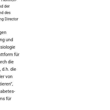
nd der
nd des
g Director
igen
ung und
siologie
attform für
rch die
d.h. die
ler von
ieren“,
iabetes-
ms für