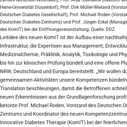
Heine-Universität Düsseldorf), Prof. Dirk Müller-Wieland (Vorsta
Deutschen Diabetes Gesellschaft), Prof. Michael Roden (Vorsta
Deutschen Diabetes-Zentrums) und Prof. Jürgen Eckel (Managin
des KomIT) bei der Eröffnungsveranstaltung. Quelle: DDZ
Leitidee des neuen KomIT ist der Aufbau einer nachhalt
Infrastruktur, die Expertisen aus Management, Entwickl
Medizinalchemie, Präklinik, Analytik, Toxikologie und Phy
bis hin zur klinischen Prüfung bündelt und eine offene Pl
NRW, Deutschland und Europa bereitstellt. „Wir wollen du
gemeinsamen Aktivitäten unsere Kompetenzen bündeln, 
Translation beschleunigen, damit die Betroffenen schnel
neuen Erkenntnissen aus der Grundlagenforschung profit
betonte Prof. Michael Roden, Vorstand des Deutschen D
Zentrums und Koordinator des neuen Kompetenzzentru
Innovative Diabetes Therapie (KomIT) bei der feierlichen