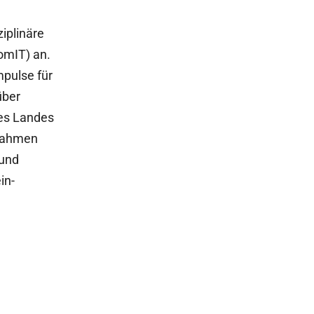
iplinäre
omIT) an.
mpulse für
über
des Landes
 Rahmen
 und
in-