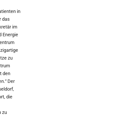
atienten in
r das
retär im
nd Energie
zentrum
zigartige
ätze zu
ntrum
t den
n.“ Der
eldorf,
rt, die
n zu