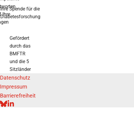
tworten
Ihre Spende für die
f Ihre
Diabetesforschung
agen
Gefördert
durch das
BMFTR
und die 5
Sitzländer
Datenschutz
Impressum
Barrierefreiheit
BLUESKY
LINKEDIN