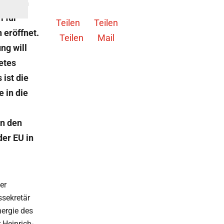
ziellen
 für
Teilen
Teilen
 eröffnet.
Teilen
Mail
ng will
etes
ist die
 in die
in den
er EU in
er
sekretär
nergie des
 Heinrich-