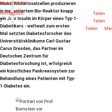
89 3187-3971
Menschliche Inselzellen produzieren
in implantiertem Bio-Reaktor knapp
iesing
@dzd-
Teilen
ein Jahr Insulin im Körper eines Typ-1-
e
Teilen
Diabetikers - weltweit zum ersten
Teilen
Mai
Mal setzten Diabetesforscher des
Universitätsklinikums Carl Gustav
Carus Dresden, das Partner im
Deutschen Zentrum für
Diabetesforschung ist, erfolgreich
ein künstliches Pankreassystem zur
Behandlung eines Patienten mit Typ-
1-Diabetes ein.