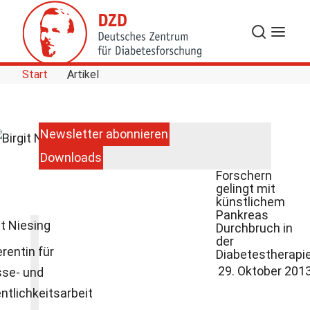
Skip to Content
Suche
Navigat
Start
Artikel
Newsletter abonnieren
Downloads
Dresdner
Forschern
gelingt mit
künstlichem
Pankreas
it Niesing
Durchbruch in
der
rentin für
Diabetestherapi
29. Oktober 201
sse- und
ntlichkeitsarbeit