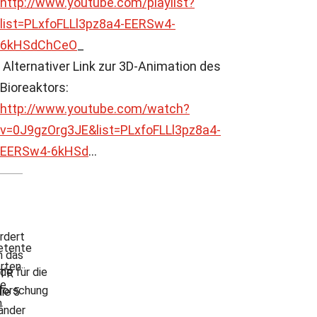
http://www.youtube.com/playlist?
list=PLxfoFLLl3pz8a4-EERSw4-
6kHSdChCeO
_
Alternativer Link zur 3D-Animation des
Bioreaktors:
http://www.youtube.com/watch?
v=0J9gzOrg3JE&list=PLxfoFLLl3pz8a4-
EERSw4-6kHSd
...
rdert
tente
h das
rten
de für die
TR
re
forschung
ie 5
n
änder