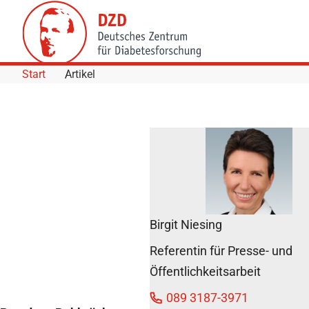
Skip to Content
Start
Artikel
Intervallfasten ohne
Kalorienreduktion
verbessert nicht die
Stoffwechselgesundheit,
verschiebt aber die
Birgit Niesing
innere Uhr
DZD Pressemitteilungen
Referentin für Presse- und
4. November 2025
Öffentlichkeitsarbeit
089 3187-3971