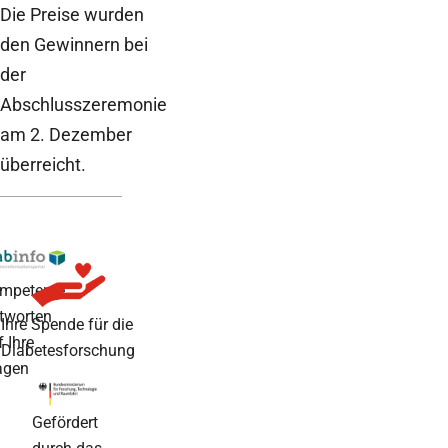
Die Preise wurden
den Gewinnern bei
der
Abschlusszeremonie
am 2. Dezember
überreicht.
mpetente
tworten
Ihre Spende für die
f Ihre
Diabetesforschung
agen
Gefördert