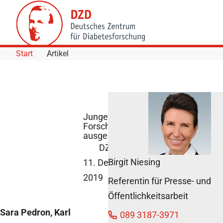
Skip to Content
Start
Artikel
Junge DZD-
Forschende
ausgezeichnet
DZD News
Birgit Niesing
11. Dezember
2019
Referentin für Presse- und
Öffentlichkeitsarbeit
Sara Pedron, Karl
089 3187-3971