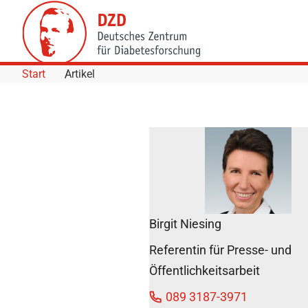
Skip to Content
Start
Artikel
Lipidomik
liefert neue
Biomarker für
Herz-
Kreislauf-
Birgit Niesing
Erkrankungen
und Typ-2-
Referentin für Presse- und
Diabetes
DZD News
Öffentlichkeitsarbeit
21. April 2022
089 3187-3971