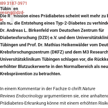
089 3187-3971
Tübingen
niesing
@dzd-
Die Remission eines Prädiabetes scheint weit mehr zu
de
als nur die Entstehung eines Typ-2-Diabetes zu verhinde
Dr. Andreas L. Birkenfeld vom Deutschen Zentrum für
Diabetesforschung (DZD) e.V. und dem Universitätskli
Tübingen und Prof. Dr. Mathias Heikenwälder vom Deu
Krebsforschungszentrum (DKFZ) und dem M3 Research
Universitätsklinikum Tübingen schlagen vor, die Rückk
erhöhter Blutzuckerwerte in den Normalbereich als neu
Krebsprävention zu betrachten.
In einem Kommentar in der Fachzeitschrift
Nature
©
Reviews Endocrinology
argumentieren sie, eine anhalten
Prädiabetes-Erkrankung könne mit einem erhöhten Risiko