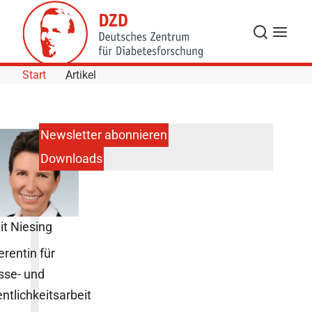
Skip to Content
Suche
Navigat
Start
Artikel
Newsletter abonnieren
Downloads
it Niesing
erentin für
sse- und
entlichkeitsarbeit