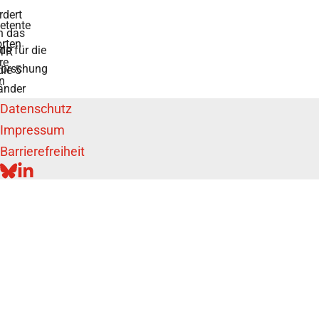
ntworten auf
r die
chung
rch das BMFTR
länder
Datenschutz
Impressum
Barrierefreiheit
BLUESKY
LINKEDIN