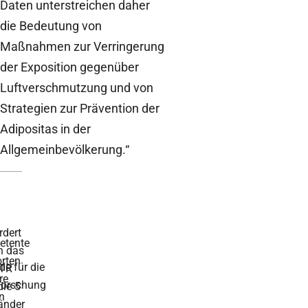
Daten unterstreichen daher
die Bedeutung von
Maßnahmen zur Verringerung
der Exposition gegenüber
Luftverschmutzung und von
Strategien zur Prävention der
Adipositas in der
Allgemeinbevölkerung.“
rdert
tente
h das
rten
de für die
TR
re
forschung
die 5
n
änder