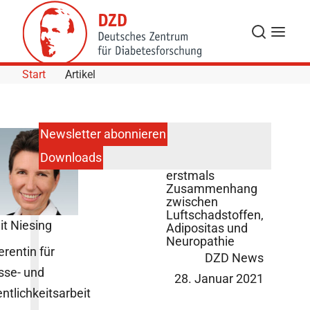
Skip to Content
Suche
Navigat
Start
Artikel
Newsletter abonnieren
Downloads
Neue Studie zeigt
erstmals
Zusammenhang
zwischen
Luftschadstoffen,
it Niesing
Adipositas und
Neuropathie
erentin für
DZD News
sse- und
28. Januar 2021
entlichkeitsarbeit