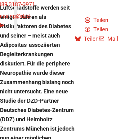
089 3187-3971
Luftschadstoffe werden seit
niesing
@dzd-
einigen Jahren als
Teilen
de
Risikofaktoren des Diabetes
Teilen
und seiner – meist auch
Teilen
Mail
Adipositas-assoziierten –
Begleiterkrankungen
diskutiert. Für die periphere
Neuropathie wurde dieser
Zusammenhang bislang noch
nicht untersucht. Eine neue
Studie der DZD-Partner
Deutsches Diabetes-Zentrum
(DDZ) und Helmholtz
Zentrums München ist jedoch
nun einer möglichen