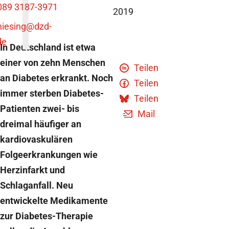
089 3187-3971
2019
niesing
@dzd-
de
In Deutschland ist etwa
einer von zehn Menschen
Teilen
an Diabetes erkrankt. Noch
Teilen
immer sterben Diabetes-
Teilen
Patienten zwei- bis
Mail
dreimal häufiger an
kardiovaskulären
Folgeerkrankungen wie
Herzinfarkt und
Schlaganfall. Neu
entwickelte Medikamente
zur Diabetes-Therapie