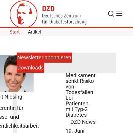
Skip to Content
Suche
Navigat
Start
Artikel
Newsletter abonnieren
Downloads
Neues
Medikament
senkt Risiko
von
Todesfällen
it Niesing
bei
Patienten
erentin für
mit Typ-2
Diabetes
sse- und
DZD News
entlichkeitsarbeit
19. Juni