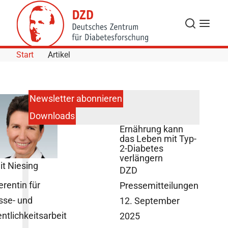
Skip to Content
Suche
Navigat
Start
Artikel
Newsletter abonnieren
Downloads
Pflanzenbetonte
Ernährung kann
das Leben mit Typ-
2-Diabetes
verlängern
it Niesing
DZD
erentin für
Pressemitteilungen
sse- und
12. September
entlichkeitsarbeit
2025