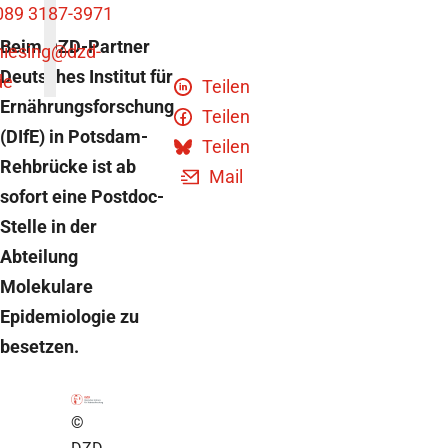
089 3187-3971
Beim DZD-Partner
niesing
@dzd-
Deutsches Institut für
de
Teilen
Ernährungsforschung
Teilen
(DIfE) in Potsdam-
Teilen
Rehbrücke ist ab
Mail
sofort eine Postdoc-
Stelle in der
Abteilung
Molekulare
Epidemiologie zu
besetzen.
©