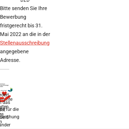
DZD
Bitte senden Sie Ihre
Bewerbung
fristgerecht bis 31.
Mai 2022 an die in der
Stellenausschreibung
angegebene
Adresse.
rdert
tente
h das
rten
de für die
TR
re
forschung
die 5
n
änder