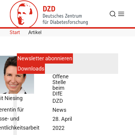
Skip to Content
Suche
Navigat
Start
Artikel
Newsletter abonnieren
Downloads
Potsdam:
Offene
Stelle
beim
DIfE
it Niesing
DZD
erentin für
News
sse- und
28. April
entlichkeitsarbeit
2022