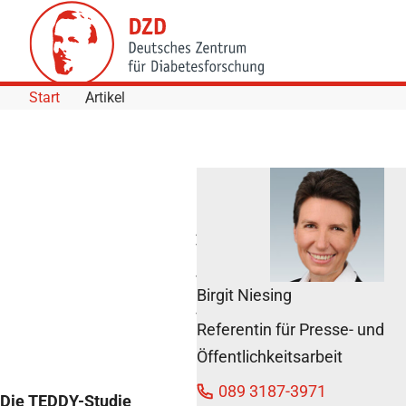
Skip to Content
Start
Artikel
Rapider
Ausbruch
von
Diabetes-
Typ-1 nicht
Birgit Niesing
unbedingt
virusbedingt
Referentin für Presse- und
8. Mai 2013
Öffentlichkeitsarbeit
089 3187-3971
Die TEDDY-Studie