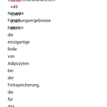
+49
Neueste
(0)89
Forschungsergebnisse
3187-
betonen
3971
die
einzigartige
Rolle
von
Adipozyten
bei
der
Fettspeicherung,
die
für
das