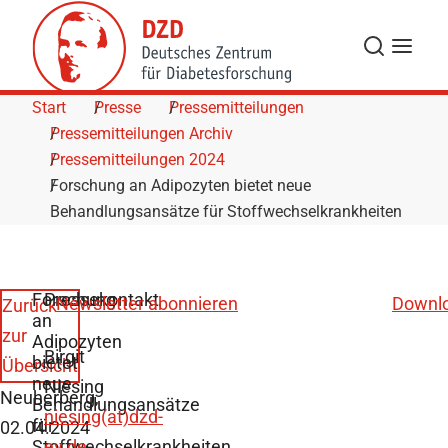
Skip to Content
Suche
Navigat
Start
Presse
Pressemitteilungen
Pressemitteilungen Archiv
Pressemitteilungen 2024
Forschung an Adipozyten bietet neue
Behandlungsansätze für Stoffwechselkrankheiten
Forschung
Pressekontakt
Newsletter abonnieren
Downl
Zurück
an
zur
Adipozyten
Birgit
bietet
Übersicht
neue
Niesing
Neuherberg,
Behandlungsansätze
niesing(at)dzd-
für
02.04.2024
Stoffwechselkrankheiten
ev.de