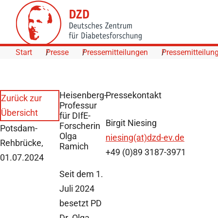
Skip to Content
Start
Presse
Pressemitteilungen
Pressemitteilun
Heisenberg-
Pressekontakt
Zurück zur
Professur
Übersicht
für DIfE-
Birgit Niesing
Forscherin
Potsdam-
Olga
niesing(at)dzd-ev.de
Rehbrücke,
Ramich
+49 (0)89 3187-3971
01.07.2024
Seit dem 1.
Juli 2024
besetzt PD
Dr. Olga