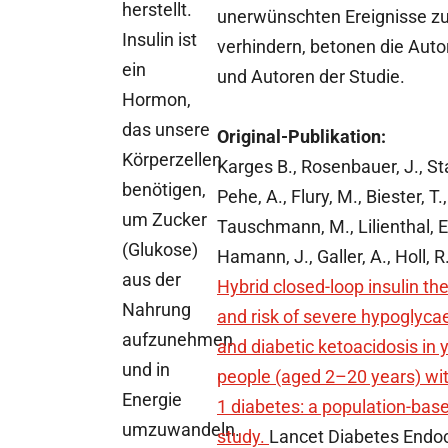
herstellt.
unerwünschten Ereignisse z
Insulin ist
verhindern, betonen die Auto
ein
und Autoren der Studie.
Hormon,
das unsere
Original-Publikation:
Körperzellen
Karges B., Rosenbauer, J., St
benötigen,
Pehe, A., Flury, M., Biester, T.,
um Zucker
Tauschmann, M., Lilienthal, E
(Glukose)
Hamann, J., Galler, A., Holl, R
aus der
Hybrid closed-loop insulin th
Nahrung
and risk of severe hypoglyc
aufzunehmen
and diabetic ketoacidosis in
und in
people (aged 2–20 years) wi
Energie
1 diabetes: a population-bas
umzuwandeln.
study.
Lancet Diabetes Endoc