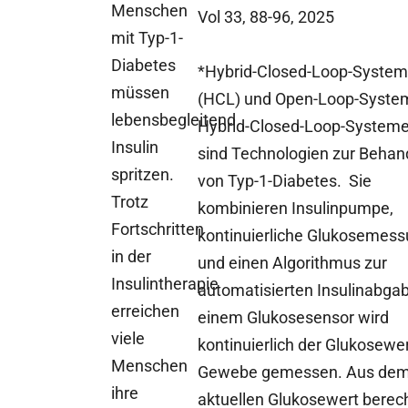
Menschen
Vol 33, 88-96, 2025
mit Typ-1-
Diabetes
*Hybrid-Closed-Loop-Syste
müssen
(HCL) und Open-Loop-Syste
lebensbegleitend
Hybrid-Closed-Loop-Systeme
Insulin
sind Technologien zur Behan
spritzen.
von Typ-1-Diabetes. Sie
Trotz
kombinieren Insulinpumpe,
Fortschritten
kontinuierliche Glukosemes
in der
und einen Algorithmus zur
Insulintherapie
automatisierten Insulinabgab
erreichen
einem Glukosesensor wird
viele
kontinuierlich der Glukosewe
Menschen
Gewebe gemessen. Aus de
ihre
aktuellen Glukosewert berec