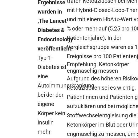
traten Ketoazidosen bei Me
Ergebnisse
mit Hybrid-Closed-Loop-Ther
wurden in
und mit einem HbA
-Wert v
1c
‚The Lancet
% oder mehr auf (5,25 pro 10
Diabetes &
Patientenjahre). In der
Endocrinology‘
Vergleichsgruppe waren es 1
veröffentlicht.
Ereignisse pro 100 Patienten
Typ-1-
Empfehlung: Ketonkörper
Diabetes ist
engmaschig messen
eine
Aufgrund des höheren Risikos
Autoimmunerkrankung,
Ketoazidosen sei es wichtig,
bei der der
Patientinnen und Patienten g
eigene
aufzuklären und bei mögliche
Körper kein
Stoffwechselentgleisung die
Insulin
Ketonkörper im Blut oder Uri
mehr
engmaschig zu messen, um 