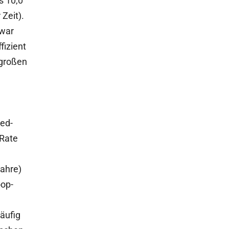
s 10,0
Zeit).
 war
fizient
 großen
sed-
 Rate
jahre)
oop-
äufig