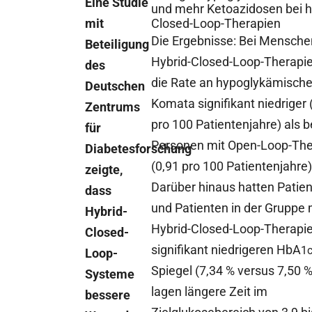
Eine Studie
und mehr Ketoazidosen bei h
mit
Closed-Loop-Therapien
Die Ergebnisse: Bei Mensche
Beteiligung
Hybrid-Closed-Loop-Therapi
des
die Rate an hypoglykämisch
Deutschen
Komata signifikant niedriger 
Zentrums
pro 100 Patientenjahre) als b
für
Personen mit Open-Loop-The
Diabetesforschung
(0,91 pro 100 Patientenjahre)
zeigte,
Darüber hinaus hatten Patie
dass
und Patienten in der Gruppe 
Hybrid-
Hybrid-Closed-Loop-Therapie
Closed-
signifikant niedrigeren HbA
1
Loop-
Spiegel (7,34 % versus 7,50 %
Systeme
lagen längere Zeit im
bessere