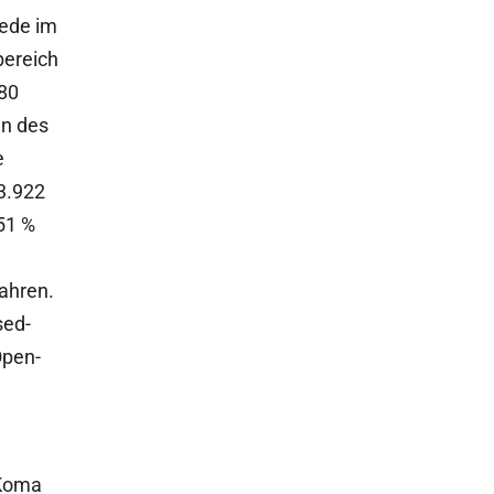
ede im
bereich
180
n des
e
3.922
51 %
Jahren.
sed-
Open-
 Koma