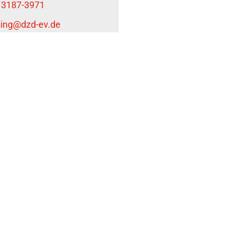
 3187-3971
sing
@dzd-ev.de