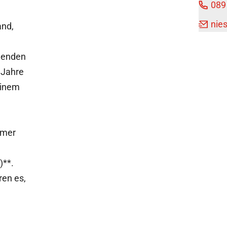
089
nie
and,
menden
 Jahre
einem
hmer
)**.
ren es,