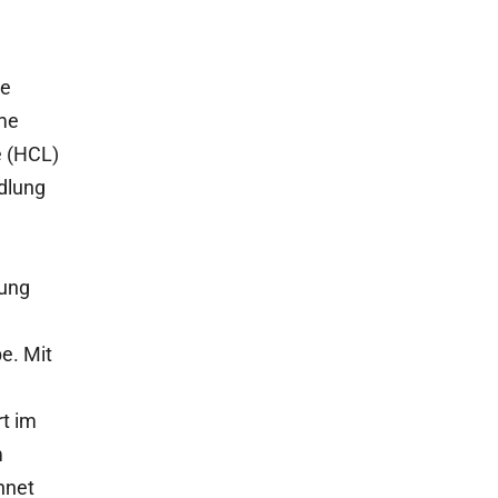
me
me
 (HCL)
dlung
sung
e. Mit
rt im
m
hnet