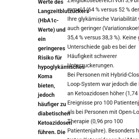
Zielglukosebereich von 3,9 bi
Werte des
mmol/l (64 % versus 52 % der 
Langzeitblutzuckers
Ihre glykämische Variabilität
(HbA1c-
auch geringer (Variationskoef
Werte) und
35,4 % versus 38,3 %). Keine
ein
Unterschiede gab es bei der
geringeres
Häufigkeit schwerer
Risiko für
Unterzuckerungen.
hypoglykämisches
Bei Personen mit Hybrid-Clo
Koma
Loop-System war jedoch die
bieten,
an Ketoazidosen höher (1,74
jedoch
Ereignisse pro 100 Patienten
häufiger zu
als bei Personen mit Open-L
diabetischen
Therapie (0,96 pro 100
Ketoazidosen
Patientenjahre). Besonders h
führen. Die