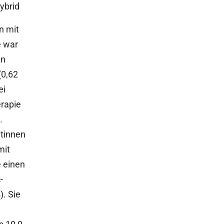
ybrid
n mit
e war
en
(0,62
ei
rapie
.
ntinnen
mit
 einen
-
c
). Sie