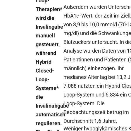
Loop-
Außerdem wurden Unterschi
Therapien*
HbA
-Wert, der Zeit im Ziel
1c
wird die
von 3,9 bis 10,0 mmol/l (70-
Insulingabe
mg/dl) und die Schwankunge
manuell
Blutzuckers untersucht. In di
gesteuert,
Analyse wurden Daten von 1
während
Patientinnen und Patienten (
Hybrid-
männlich) einbezogen. Ihr
Closed-
medianes Alter lag bei 13,2 
Loop-
7.088 nutzten ein Hybrid-Clo
Systeme*
Loop-System und 6.834 ein 
die
Loop-System. Die
Insulinabgabe
Beobachtungszeit betrug im
automatisch
Durchschnitt 1,6 Jahre.
regulieren.
Weniger hypoglykämisches