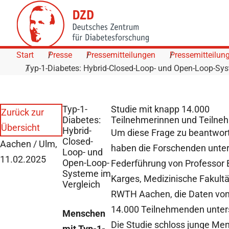
Skip to Content
Start
Presse
Pressemitteilungen
Pressemitteilun
Typ-1-Diabetes: Hybrid-Closed-Loop- und Open-Loop-Sy
Typ-1-
Studie mit knapp 14.000
Zurück zur
Diabetes:
Teilnehmerinnen und Teilne
Übersicht
Hybrid-
Um diese Frage zu beantwor
Closed-
Aachen / Ulm,
haben die Forschenden unte
Loop- und
11.02.2025
Open-Loop-
Federführung von Professor 
Systeme im
Karges, Medizinische Fakultä
Vergleich
RWTH Aachen, die Daten von
14.000 Teilnehmenden unter
Menschen
Die Studie schloss junge Me
mit Typ-1-