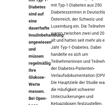
mit Typ-1-Diabetes aus 250
Diabetes
Diabeteszentren in Deutschl
sind auf
Österreich, der Schweiz und
eine
Luxemburg ein. Die Teilneh
dauerhafte
waren zwischen zwei und 20
Insulinbehandlung
alt und hatten seit mehr als 
angewiesen
Jahr Typ-1-Diabetes. Dabei
und
handelte es sich um
müssen
Teilnehmerinnen und Teilne
regelmäßig
der Diabetes-Patienten-
ihre
Verlaufsdokumentation (DPV
Glukose-
Die Hauptziele der Studie wa
Werte
die Häufigkeit schwerer
messen.
Unterzuckerungen und
Bei Open-
Ketoazidosen festzustellen.