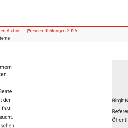
gen Archiv
Pressemitteilungen 2025
steme
hmern
ten,
r
Beate
t der
Birgit 
 fast
Referen
sucht.
Öffentl
nschen