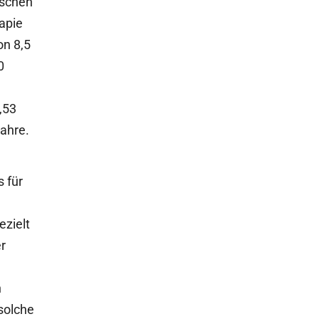
nschen
apie
on 8,5
0
,53
jahre.
 für
ezielt
r
n
solche