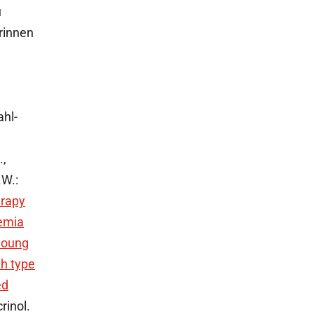
u
rinnen
ahl-
.,
.W.:
erapy
aemia
 young
th type
ed
rinol.