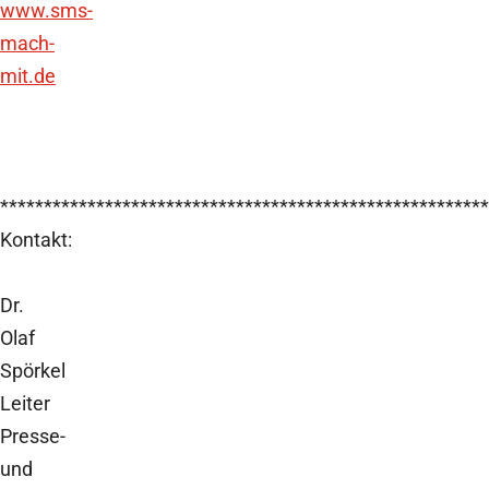
www.sms-
mach-
mit.de
********************************************************
Kontakt:
Dr.
Olaf
Spörkel
Leiter
Presse-
und