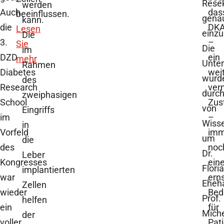
Resek
werden
Auch
das
beeinflussen.
gena
kann.
die
DK
Lesen
einzu
Die
3.
–
Sie
Die
im
DZD
ein
mehr
Unte
Rahmen
Diabetes
wei
wurd
des
Research
ver
durch
zweiphasigen
School
Zus
von
Eingriffs
im
–
Wisse
in
Vorfeld
imm
um
die
des
noc
Dr.
Leber
Kongresses
ein
Flori
implantierten
war
ern
Eheha
Zellen
wieder
Bed
Prof.
helfen
ein
für
Mich
der
voller
Pat