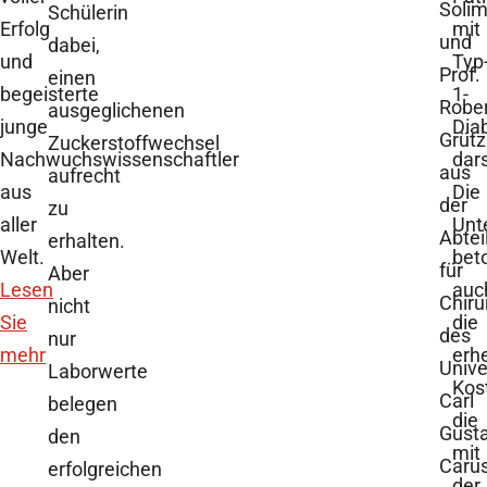
Soli
Schülerin
Erfolg
mit
und
dabei,
und
Typ
Prof.
einen
begeisterte
1-
Robe
ausgeglichenen
junge
Dia
Grüt
Zuckerstoffwechsel
Nachwuchswissenschaftler
dars
aus
aufrecht
aus
Die
der
zu
aller
Unt
Abtei
erhalten.
Welt.
bet
für
Aber
Lesen
auc
Chiru
nicht
Sie
die
des
nur
mehr
erh
Unive
Laborwerte
Kos
Carl
belegen
die
Gust
den
mit
Caru
erfolgreichen
der