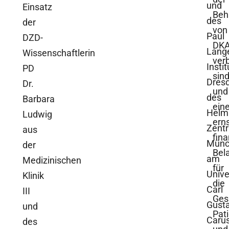
und
Einsatz
Beh
des
der
von
Paul
DZD-
DK
Lang
Wissenschaftlerin
ver
Instit
PD
sin
Dres
Dr.
und
des
Barbara
ein
Helm
Ludwig
ern
Zent
aus
fina
Münc
der
Bel
am
Medizinischen
für
Unive
Klinik
die
Carl
III
Ges
Gust
und
Pat
Caru
des