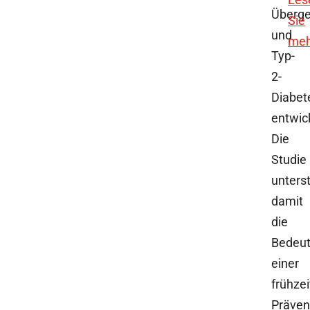
Überge
Sie
und
meh
Typ-
2-
Diabet
entwick
Die
Studie
unterst
damit
die
Bedeu
einer
frühzei
Präven