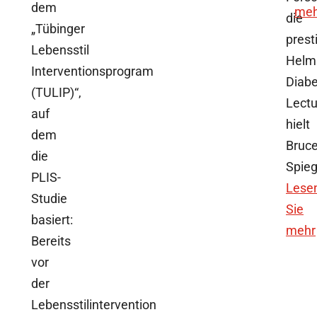
dem
meh
die
„Tübinger
prest
Lebensstil
Helm
Interventionsprogram
Diab
(TULIP)“,
Lectu
auf
hielt
dem
Bruc
die
Spie
PLIS-
Lese
Studie
Sie
basiert:
mehr
Bereits
vor
der
Lebensstilintervention