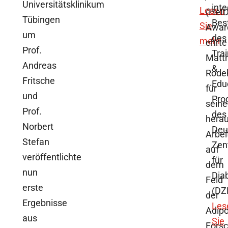
Universitätsklinikum
inte
Lesen
(HeID
Tübingen
Bes
Sie
Awar
um
des
mehr
ehrte
Prof.
Trai
Matt
Andreas
&
Rode
Fritsche
Edu
für
und
Pro
seine
Prof.
des
hera
Norbert
Deu
Arbei
Stefan
Zen
auf
veröffentlichte
für
dem
nun
Dia
Feld
erste
(DZ
der
Ergebnisse
Les
Adipo
aus
Sie
Forsc