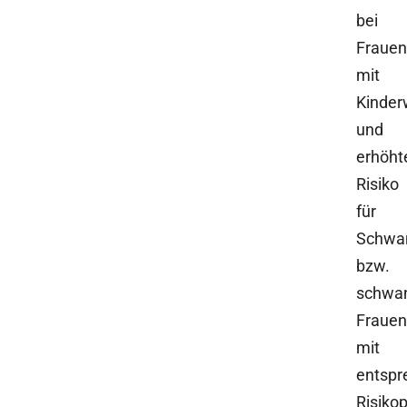
bei
Frauen
mit
Kinde
und
erhöh
Risiko
für
Schwan
bzw.
schwa
Frauen
mit
entsp
Risikop