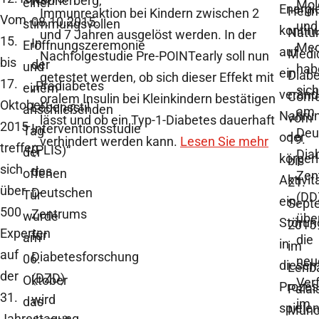
Neuherberg,
einer
Mol
Energi
Helmh
Immunreaktion bei Kindern zwischen 2
Vom
08.10.2015.
stimmungsvollen
und
kontinu
Natu
und 7 Jahren ausgelöst werden. In der
15.
In
Eröffnungszeremonie
Med
auf
Medi
Nachfolgestudie Pre-POINTearly soll nun
bis
der
und
hab
ein
Diab
getestet werden, ob sich dieser Effekt mit
17.
„Prädiabetes
einem
sich
veränd
Conf
oralem Insulin bei Kleinkindern bestätigen
Oktober
Lebensstil
anschließenden
am
Nahru
vom
lässt und ob ein Typ-1-Diabetes dauerhaft
2015
Interventionsstudie
Tag
Deu
oder
19.
verhindert werden kann.
Lesen Sie mehr
treffen
(PLIS)“
der
Dia
körperl
bis
sich
des
offenen
Zen
Aktivit
21.
über
Deutschen
Tür
(DD
ein.
Sept
500
Zentrums
wurde
übe
Störun
2015
Experten
für
am
die
in
im
auf
Diabetesforschung
06.
neu
diese
Lenb
der
(DZD)
Oktober
Ver
Prozes
Palai
31.
wird
das
im
spiele
Münc
Jahrestagung