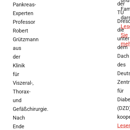
und
der
Pankreas-
Fam
TU
Experten
dars
Dres
Professor
Les
die
Robert
Sie
unter
Grützmann
meh
dem
aus
Dach
der
des
Klinik
Deut
für
Zent
Viszeral-,
für
Thorax-
Diab
und
(DZD
Gefäßchirurgie.
koope
Nach
Lese
Ende