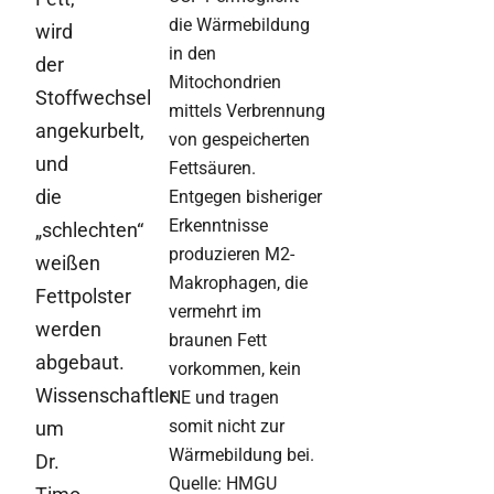
die Wärmebildung
wird
in den
der
Mitochondrien
Stoffwechsel
mittels Verbrennung
angekurbelt,
von gespeicherten
und
Fettsäuren.
die
Entgegen bisheriger
Erkenntnisse
„schlechten“
produzieren M2-
weißen
Makrophagen, die
Fettpolster
vermehrt im
werden
braunen Fett
abgebaut.
vorkommen, kein
Wissenschaftler
NE und tragen
somit nicht zur
um
Wärmebildung bei.
Dr.
Quelle: HMGU