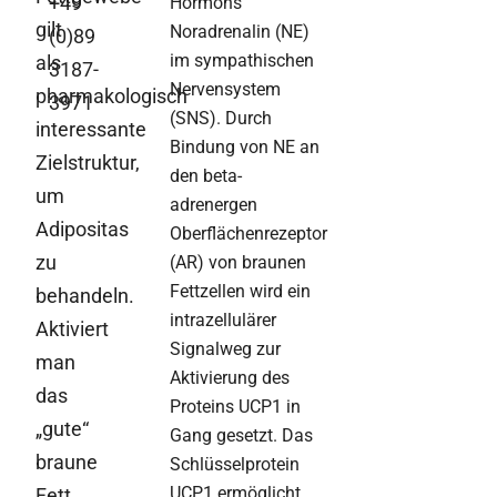
+49
Hormons
gilt
Noradrenalin (NE)
(0)89
im sympathischen
als
3187-
Nervensystem
pharmakologisch
3971
(SNS). Durch
interessante
Bindung von NE an
Zielstruktur,
den beta-
um
adrenergen
Adipositas
Oberflächenrezeptor
zu
(AR) von braunen
Fettzellen wird ein
behandeln.
intrazellulärer
Aktiviert
Signalweg zur
man
Aktivierung des
das
Proteins UCP1 in
„gute“
Gang gesetzt. Das
braune
Schlüsselprotein
UCP1 ermöglicht
Fett,