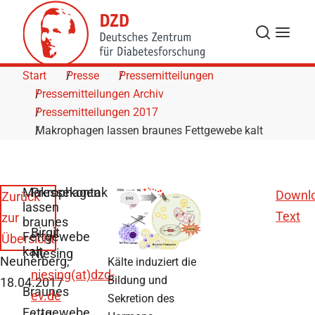
Skip to Content
Suche
Navigat
Start
Presse
Pressemitteilungen
Pressemitteilungen Archiv
Pressemitteilungen 2017
Makrophagen lassen braunes Fettgewebe kalt
Makrophagen
Pressekontakt
Downl
Zurück
lassen
Text
zur
braunes
Birgit
Fettgewebe
Übersicht
kalt
Niesing
Neuherberg,
Kälte induziert die
niesing(at)dzd-
Bildung und
18.04.2017
Braunes
ev.de
Sekretion des
Fettgewebe