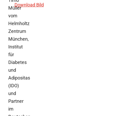
Timo
Download Bild
Müller
vom
Helmholtz
Zentrum
München,
Institut
für
Diabetes
und
Adipositas
(IDO)
und
Partner
im