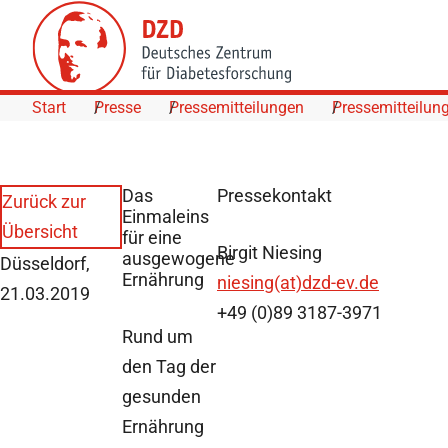
Skip to Content
Start
Presse
Pressemitteilungen
Pressemitteilun
Das
Pressekontakt
Zurück zur
Einmaleins
Übersicht
für eine
Birgit Niesing
ausgewogene
Düsseldorf,
Ernährung
niesing(at)dzd-ev.de
21.03.2019
+49 (0)89 3187-3971
Rund um
den Tag der
gesunden
Ernährung