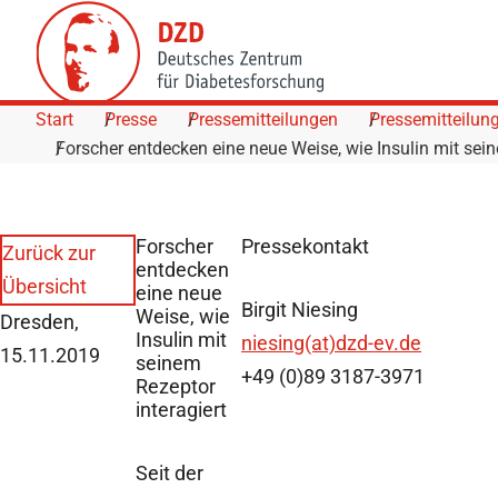
Skip to Content
Start
Presse
Pressemitteilungen
Pressemitteilun
Forscher entdecken eine neue Weise, wie Insulin mit sein
Forscher
Pressekontakt
Zurück zur
entdecken
Übersicht
eine neue
Birgit Niesing
Weise, wie
Dresden,
Insulin mit
niesing(at)dzd-ev.de
15.11.2019
seinem
+49 (0)89 3187-3971
Rezeptor
interagiert
Seit der