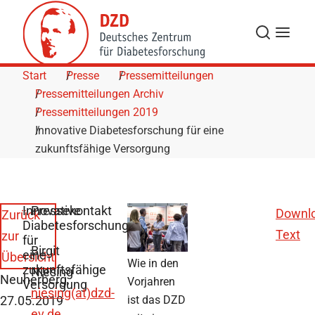
Skip to Content
Suche
Navigat
Start
Presse
Pressemitteilungen
Pressemitteilungen Archiv
Pressemitteilungen 2019
Innovative Diabetesforschung für eine
zukunftsfähige Versorgung
Innovative
Pressekontakt
Downl
Zurück
Diabetesforschung
Text
zur
für
Birgit
eine
Übersicht
Wie in den
zukunftsfähige
Niesing
Neuherberg,
Vorjahren
Versorgung
niesing(at)dzd-
27.05.2019
ist das DZD
ev.de