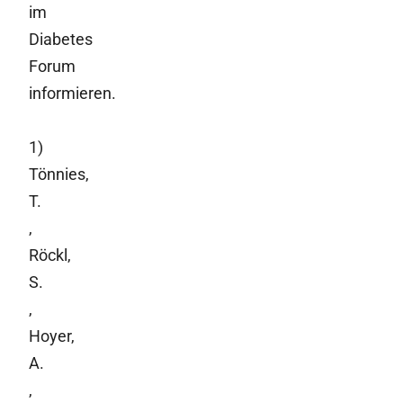
im
Diabetes
Forum
informieren.
1)
Tönnies,
T.
,
Röckl,
S.
,
Hoyer,
A.
,