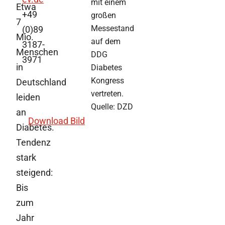
mit einem
Etwa
+49
großen
7
Messestand
(0)89
Mio.
auf dem
3187-
Menschen
DDG
3971
in
Diabetes
Kongress
Deutschland
vertreten.
leiden
Quelle: DZD
an
Download Bild
Diabetes.
Tendenz
stark
steigend:
Bis
zum
Jahr