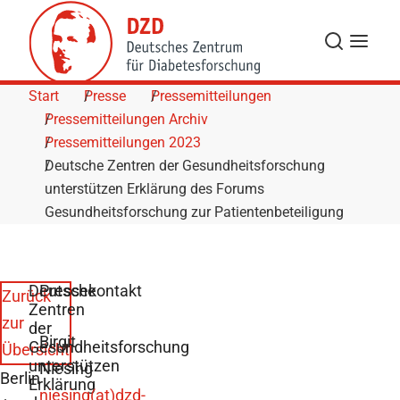
Skip to Content
Suche
Navigat
Start
Presse
Pressemitteilungen
Pressemitteilungen Archiv
Pressemitteilungen 2023
Deutsche Zentren der Gesundheitsforschung
unterstützen Erklärung des Forums
Gesundheitsforschung zur Patientenbeteiligung
Deutsche
Pressekontakt
Zurück
Zentren
zur
der
Birgit
Gesundheitsforschung
Übersicht
unterstützen
Niesing
Berlin
Erklärung
niesing(at)dzd-