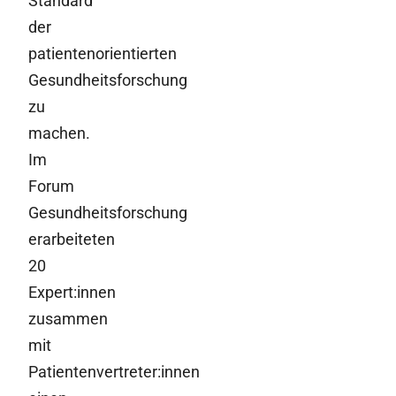
Standard
der
patientenorientierten
Gesundheitsforschung
zu
machen.
Im
Forum
Gesundheitsforschung
erarbeiteten
20
Expert:innen
zusammen
mit
Patientenvertreter:innen