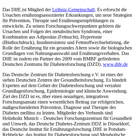
Das DIfE
ist Mitglied der
Leibniz-Gemeinschaft
. Es erforscht die
Ursachen ernährungsassoziierter Erkrankungen, um neue Strategien
für Prävention, Therapie und Ernährungsempfehlungen zu
entwickeln. Zu seinen Forschungsschwerpunkten gehören die
Ursachen und Folgen des metabolischen Syndroms, einer
Kombination aus Adipositas (Fettsucht), Hypertonie
(Bluthochdruck), Insulinresistenz und Fettstoffwechselstörung, die
Rolle der Ernährung für ein gesundes Altern sowie die biologischen
Grundlagen von Nahrungsauswahl und Ernährungsverhalten. Das
DIfE ist zudem ein Partner des 2009 vom BMBF geförderten
Deutschen Zentrums für Diabetesforschung (DZD).
www.dife.de
Das Deutsche Zentrum für Diabetesforschung e.V. ist eines der
sieben Deutschen Zentren der Gesundheitsforschung. Es bündelt
Experten auf dem Gebiet der Diabetesforschung und verzahnt
Grundlagenforschung, Epidemiologie und klinische Anwendung.
Ziel des DZD ist es, über einen neuartigen, integrativen
Forschungsansatz einen wesentlichen Beitrag zur erfolgreichen,
maßgeschneiderten Prävention, Diagnose und Therapie des
Diabetes mellitus zu leisten. Mitglieder des Verbunds sind
Helmholtz Munich – Deutsches Forschungszentrum für Gesundheit
und Umwelt, das Deutsche Diabetes-Zentrum DDZ in Düsseldorf,
das Deutsche Institut für Ernährungsforschung DIfE in Potsdam-
Rehbrücke, das Institut für Diabetesforschung und Metabolische