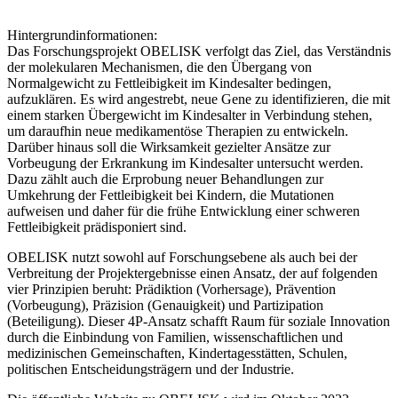
Hintergrundinformationen:
Das Forschungsprojekt OBELISK verfolgt das Ziel, das Verständnis
der molekularen Mechanismen, die den Übergang von
Normalgewicht zu Fettleibigkeit im Kindesalter bedingen,
aufzuklären. Es wird angestrebt, neue Gene zu identifizieren, die mit
einem starken Übergewicht im Kindesalter in Verbindung stehen,
um daraufhin neue medikamentöse Therapien zu entwickeln.
Darüber hinaus soll die Wirksamkeit gezielter Ansätze zur
Vorbeugung der Erkrankung im Kindesalter untersucht werden.
Dazu zählt auch die Erprobung neuer Behandlungen zur
Umkehrung der Fettleibigkeit bei Kindern, die Mutationen
aufweisen und daher für die frühe Entwicklung einer schweren
Fettleibigkeit prädisponiert sind.
OBELISK nutzt sowohl auf Forschungsebene als auch bei der
Verbreitung der Projektergebnisse einen Ansatz, der auf folgenden
vier Prinzipien beruht: Prädiktion (Vorhersage), Prävention
(Vorbeugung), Präzision (Genauigkeit) und Partizipation
(Beteiligung). Dieser 4P-Ansatz schafft Raum für soziale Innovation
durch die Einbindung von Familien, wissenschaftlichen und
medizinischen Gemeinschaften, Kindertagesstätten, Schulen,
politischen Entscheidungsträgern und der Industrie.