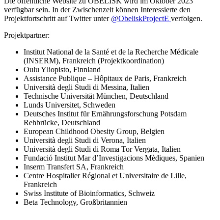
Die öffentliche Website zu OBELISK wird im Oktober 2023
verfügbar sein. In der Zwischenzeit können Interessierte den
Projektfortschritt auf Twitter unter
@ObeliskProjectE
verfolgen.
Projektpartner:
Institut National de la Santé et de la Recherche Médicale
(INSERM), Frankreich (Projektkoordination)
Oulu Yliopisto, Finnland
Assistance Publique – Hôpitaux de Paris, Frankreich
Università degli Studi di Messina, Italien
Technische Universität München, Deutschland
Lunds Universitet, Schweden
Deutsches Institut für Ernährungsforschung Potsdam
Rehbrücke, Deutschland
European Childhood Obesity Group, Belgien
Università degli Studi di Verona, Italien
Università degli Studi di Roma Tor Vergata, Italien
Fundació Institut Mar d’Investigacions Mèdiques, Spanien
Inserm Transfert SA, Frankreich
Centre Hospitalier Régional et Universitaire de Lille,
Frankreich
Swiss Institute of Bioinformatics, Schweiz
Beta Technology, Großbritannien