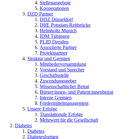
Stellenangebote
Kooperationen
DZD Partner
DDZ Düsseldorf
DIfE Potsdam-Rehbrücke
Helmholtz Munich
IDM Tübingen
PLID Dresden
Assoziierte Partner
Projektpartner
Struktur und Gremien
Mitgliederversammlung
Vorstand und Sprecher
Geschäftsstelle
Zuwendungsgeber
Wissenschaftlicher Beirat
Bürger:innen- und Patient:innenbeirat
Interne Gremien
Fördermittelmanagement
Unsere Erfolge
Translationale Erfolge
Mehrwert für die Gesellschaft
Diabetes
Diabetes
Diabetesformen