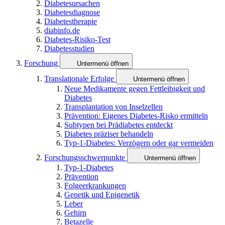
Diabetesursachen
Diabetesdiagnose
Diabetestherapie
diabinfo.de
Diabetes-Risiko-Test
Diabetesstudien
Forschung
Untermenü öffnen
Translationale Erfolge
Untermenü öffnen
Neue Medikamente gegen Fettleibigkeit und
Diabetes
Transplantation von Inselzellen
Prävention: Eigenes Diabetes-Risko ermitteln
Subtypen bei Prädiabetes entdeckt
Diabetes präziser behandeln
Typ-1-Diabetes: Verzögern oder gar vermeiden
Forschungsschwerpunkte
Untermenü öffnen
Typ-1-Diabetes
Prävention
Folgeerkrankungen
Genetik und Epigenetik
Leber
Gehirn
Betazelle