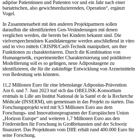
adipöse Patientinnen und Patienten vor und ein Jahr nach einer
bariatrischen, also gewichtsreduzierenden, Operation“, ergänzt
Vogel.
In Zusammenarbeit mit den anderen Projektpartnern sollen
daraufhin die identifizierten Gen-Veränderungen mit denen
verglichen werden, die bereits bei Kindern bekannt sind. Die
vielversprechendsten Kandidatengene werden anschließend in vitro
und in vivo mittels CRISPR/Cas9-Technik manipuliert, um ihre
Funktionen zu charakterisieren. Durch die Kombination von
Humangenetik, experimenteller Charakterisierung und prädiktiver
Modellierung soll es so gelingen, neue Adipositasgene zu
identifizieren, die für die zukünftige Entwicklung von Arzneimitteln
von Bedeutung sein könnten.
11,2 Millionen Euro für eine lebenslange Adipositas-Prävention
Am 6. und 7. Juni 2023 traf sich das OBELISK-Konsortium
erstmals in Lille am Institut National de la Santé et de la Recherche
Médicale (INSERM), um gemeinsam in das Projekt zu starten. Das
Forschungsprojekt wird mit 9,5 Millionen Euro aus dem
Forschungs- und Innovationsprogramm der Europäischen Union
„Horizon Europe“ und weiteren 1,7 Millionen Euro aus den
Förderstellen für Forschung in Großbritannien und der Schweiz
finanziert. Das Projektteam vom DIfE erhält rund 400.000 Euro für
seine Forschung.