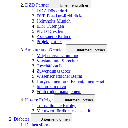
DZD Partner
Untermenü öffnen
DDZ Düsseldorf
DIfE Potsdam-Rehbrücke
Helmholtz Munich
IDM Tübingen
PLID Dresden
Assoziierte Partner
Projektpartner
Struktur und Gremien
Untermenü öffnen
Mitgliederversammlung
Vorstand und Sprecher
Geschäftsstelle
Zuwendungsgeber
Wissenschaftlicher Beirat
Bürger:innen- und Patient:innenbeirat
Interne Gremien
Fördermittelmanagement
Unsere Erfolge
Untermenü öffnen
Translationale Erfolge
Mehrwert für die Gesellschaft
Diabetes
Untermenü öffnen
Diabetesformen