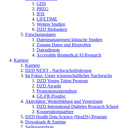
GDS
PREG
IFIS
LIFETIME
Weitere Studien
DZD Biobanken
Forschungsdaten
Datenmanagement klinische Studien
Zugang Daten und Bioproben
Datendienste
Accessible Biomedical AI Research
Karriere
Karriere
DZD NEXT - Nachwuchsförderung
Im Fokus: Unser wissenschaftlicher Nachwuchs
DZD Young Talent Program
DZD Awards
Promotionsstipendium
GE-FR-Postdoc
Aktivitäten: Weiterbildung und Vernetzung
DZD International Diabetes Research School
Kooperationspartner
DZD Health Data Science (HeaDS) Program
Downloads & Anträge
Stellenangebote