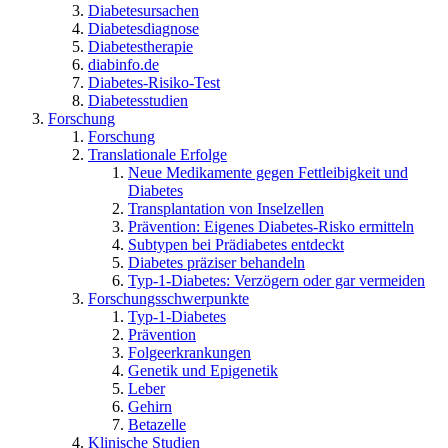
Diabetesursachen
Diabetesdiagnose
Diabetestherapie
diabinfo.de
Diabetes-Risiko-Test
Diabetesstudien
Forschung
Forschung
Translationale Erfolge
Neue Medikamente gegen Fettleibigkeit und
Diabetes
Transplantation von Inselzellen
Prävention: Eigenes Diabetes-Risko ermitteln
Subtypen bei Prädiabetes entdeckt
Diabetes präziser behandeln
Typ-1-Diabetes: Verzögern oder gar vermeiden
Forschungsschwerpunkte
Typ-1-Diabetes
Prävention
Folgeerkrankungen
Genetik und Epigenetik
Leber
Gehirn
Betazelle
Klinische Studien