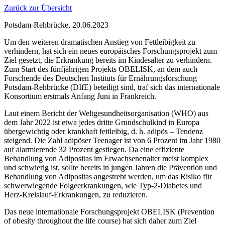
Zurück zur Übersicht
Potsdam-Rehbrücke, 20.06.2023
Um den weiteren dramatischen Anstieg von Fettleibigkeit zu
verhindern, hat sich ein neues europäisches Forschungsprojekt zum
Ziel gesetzt, die Erkrankung bereits im Kindesalter zu verhindern.
Zum Start des fünfjährigen Projekts OBELISK, an dem auch
Forschende des Deutschen Instituts für Ernährungsforschung
Potsdam-Rehbrücke (DIfE) beteiligt sind, traf sich das internationale
Konsortium erstmals Anfang Juni in Frankreich.
Laut einem Bericht der Weltgesundheitsorganisation (WHO) aus
dem Jahr 2022 ist etwa jedes dritte Grundschulkind in Europa
übergewichtig oder krankhaft fettleibig, d. h. adipös – Tendenz
steigend. Die Zahl adipöser Teenager ist von 6 Prozent im Jahr 1980
auf alarmierende 32 Prozent gestiegen. Da eine effiziente
Behandlung von Adipositas im Erwachsenenalter meist komplex
und schwierig ist, sollte bereits in jungen Jahren die Prävention und
Behandlung von Adipositas angestrebt werden, um das Risiko für
schwerwiegende Folgeerkrankungen, wie Typ-2-Diabetes und
Herz-Kreislauf-Erkrankungen, zu reduzieren.
Das neue internationale Forschungsprojekt OBELISK (Prevention
of obesity throughout the life course) hat sich daher zum Ziel