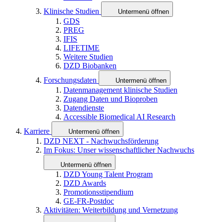
Klinische Studien
Untermenü öffnen
GDS
PREG
IFIS
LIFETIME
Weitere Studien
DZD Biobanken
Forschungsdaten
Untermenü öffnen
Datenmanagement klinische Studien
Zugang Daten und Bioproben
Datendienste
Accessible Biomedical AI Research
Karriere
Untermenü öffnen
DZD NEXT - Nachwuchsförderung
Im Fokus: Unser wissenschaftlicher Nachwuchs
Untermenü öffnen
DZD Young Talent Program
DZD Awards
Promotionsstipendium
GE-FR-Postdoc
Aktivitäten: Weiterbildung und Vernetzung