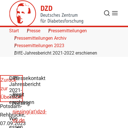
Skip to Content
Suche
Navigat
Start
Presse
Pressemitteilungen
Pressemitteilungen Archiv
Pressemitteilungen 2023
DIfE-Jahresbericht 2021-2022 erschienen
DIfE-
Pressekontakt
Zurück
Jahresbericht
zur
2021-
Birgit
2022
Übersicht
erschienen
Niesing
Potsdam-
niesing(at)dzd-
Rehbrücke,
Wie
ev.de
07.09.2023
essen