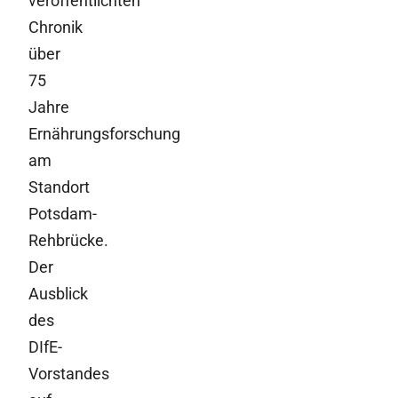
veröffentlichten
Chronik
über
75
Jahre
Ernährungsforschung
am
Standort
Potsdam-
Rehbrücke.
Der
Ausblick
des
DIfE-
Vorstandes