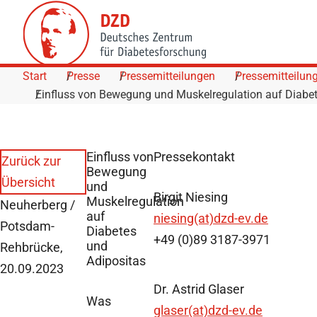
Skip to Content
Start
Presse
Pressemitteilungen
Pressemitteilun
Einfluss von Bewegung und Muskelregulation auf Diabet
Einfluss von
Pressekontakt
Zurück zur
Bewegung
Übersicht
und
Birgit Niesing
Muskelregulation
Neuherberg /
auf
niesing(at)dzd-ev.de
Potsdam-
Diabetes
+49 (0)89 3187-3971
und
Rehbrücke,
Adipositas
20.09.2023
Dr. Astrid Glaser
Was
glaser(at)dzd-ev.de