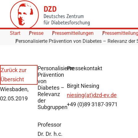
Skip to Content
Start
Presse
Pressemitteilungen
Pressemitteilun
Personalisierte Prävention von Diabetes – Relevanz der
Personalisierte
Pressekontakt
Zurück zur
Prävention
Übersicht
von
Birgit Niesing
Diabetes –
Wiesbaden,
Relevanz
niesing(at)dzd-ev.de
02.05.2019
der
+49 (0)89 3187-3971
Subgruppen
Professor
Dr. Dr. h.c.