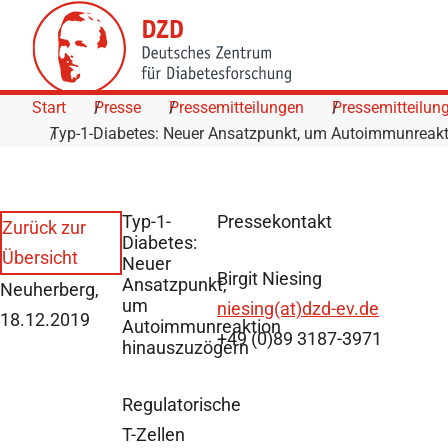
Skip to Content
Start
Presse
Pressemitteilungen
Pressemitteilun
Typ-1-Diabetes: Neuer Ansatzpunkt, um Autoimmunreak
Typ-1-
Pressekontakt
Zurück zur
Diabetes:
Übersicht
Neuer
Birgit Niesing
Ansatzpunkt,
Neuherberg,
um
niesing(at)dzd-ev.de
18.12.2019
Autoimmunreaktion
+49 (0)89 3187-3971
hinauszuzögern
Regulatorische
T-Zellen